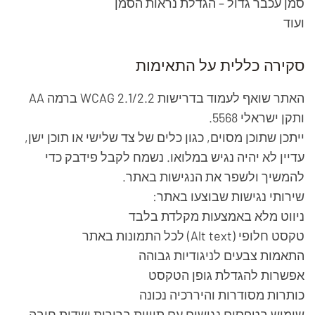
סמן עכבר גדול – הגדלת נראות הסמן
ועוד
סקירה כללית על התאימות
האתר שואף לעמוד בדרישות WCAG 2.1/2.2 ברמה AA
ותקן ישראלי 5568.
ייתכן שתוכן מסוים, כגון כלים של צד שלישי או תוכן ישן,
עדיין לא יהיה נגיש במלואו. נשמח לקבל פידבק כדי
להמשיך ולשפר את הנגישות באתר.
שירותי נגישות שבוצעו באתר:
ניווט מלא באמצעות מקלדת בלבד
טקסט חלופי (Alt text) לכל התמונות באתר
התאמות צבעים לניגודיות גבוהה
אפשרות להגדלת גופן הטקסט
כותרות מסודרות והיררכיה נכונה
שימוש בטפסים נגישים עם תוויות ברורות ושדות חובה