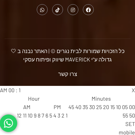
כל הזכויות שמורות לבית נגרים © | האתר נבנה ב 🤍
גדולה ע"י MAVERICK שיווק ופיתוח עסקי
צרו קשר
AM
00
:
1
X
Hour
Minutes
AM
PM
45
40
35
30
25
20
15
10
05
00
12
11
10
9
8
7
6
5
4
3
2
1
55
50
SET