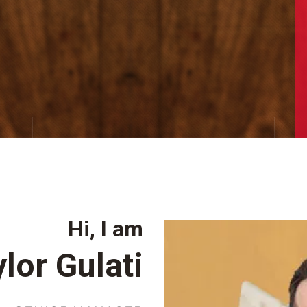
Hi, I am
lor Gulati